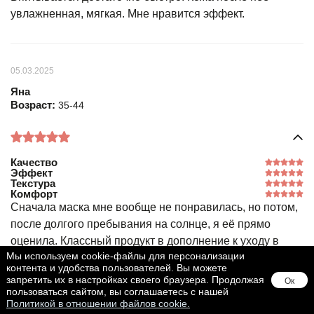
увлажненная, мягкая. Мне нравится эффект.
05.03.2025
Яна
Возраст:
35-44
Качество
Эффект
Текстура
Комфорт
Сначала маска мне вообще не понравилась, но потом,
после долгого пребывания на солнце, я её прямо
оценила. Классный продукт в дополнение к уходу в
Мы используем cookie-файлы для персонализации
отпуске. Весь день на пляже, на ночь наношу эту маску,
контента и удобства пользователей. Вы можете
и кожа благодарна
запретить их в настройках своего браузера. Продолжая
Ок
пользоваться сайтом, вы соглашаетесь с нашей
Политикой в отношении файлов cookie.