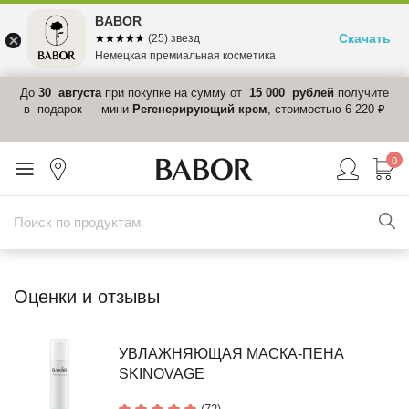
BABOR
Скачать
☆☆☆☆☆
★★★★★
(25) звезд
Немецкая премиальная косметика
 в
До
30 августа
при покупке на сумму от
15 000 рублей
получите
el-
в подарок — мини
Регенерирующий крем
, стоимостью 6 220 ₽
0
Оценки и отзывы
УВЛАЖНЯЮЩАЯ МАСКА-ПЕНА
SKINOVAGE