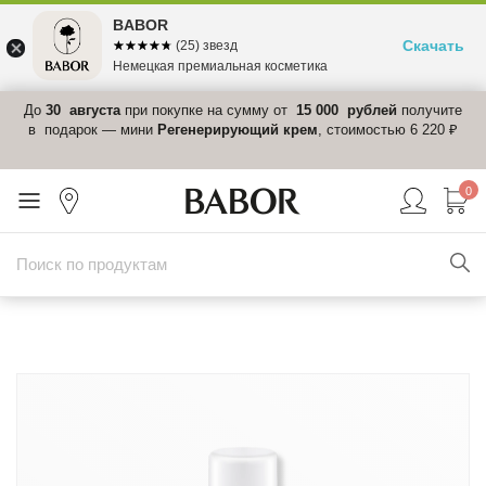
BABOR
Скачать
☆☆☆☆☆
★★★★★
(25) звезд
Немецкая премиальная косметика
 в
До
30 августа
при покупке на сумму от
15 000 рублей
получите
el-
в подарок — мини
Регенерирующий крем
, стоимостью 6 220 ₽
0