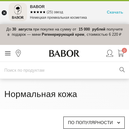
BABOR
Скачать
☆☆☆☆☆
★★★★★
(25) звезд
Немецкая премиальная косметика
 в
До
30 августа
при покупке на сумму от
15 000 рублей
получите
el-
в подарок — мини
Регенерирующий крем
, стоимостью 6 220 ₽
0
Нормальная кожа
ПО ПОПУЛЯРНОСТИ