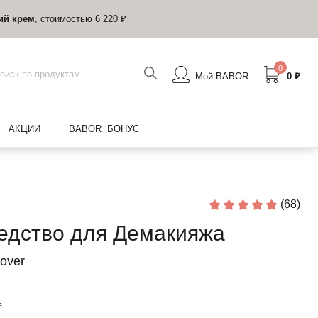
ий крем
, стоимостью 6 220 ₽
0
Мой BABOR
0 ₽
АКЦИИ
BABOR БОНУС
(68)
едство для Демакияжа
over
я