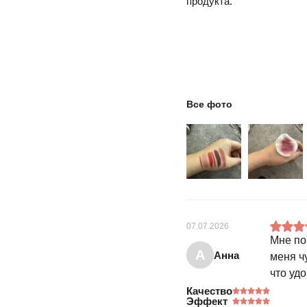
продукта.
Все фото
07.07.2026
Мне по
А
Анна
меня ч
что уд
Качество
Эффект