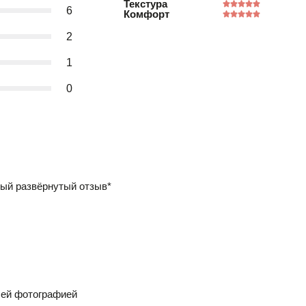
Текстура
6
Комфорт
2
1
0
ый развёрнутый отзыв*
шей фотографией