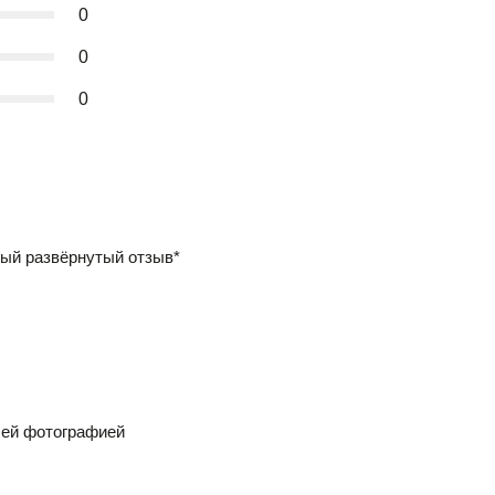
0
0
0
ый развёрнутый отзыв*
шей фотографией