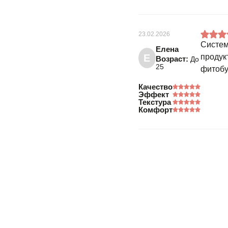
23.02.2026
Систем
Елена
Е
продук
Возраст:
До
25
фитобу
Качество
Эффект
Текстура
Комфорт