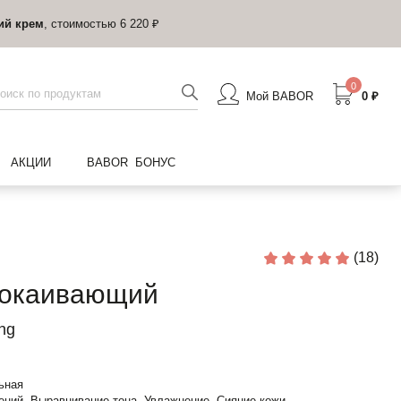
ий крем
, стоимостью 6 220 ₽
0
Мой BABOR
0 ₽
АКЦИИ
BABOR БОНУС
(18)
покаивающий
ng
ьная
ений, Выравнивание тона, Увлажнение, Сияние кожи