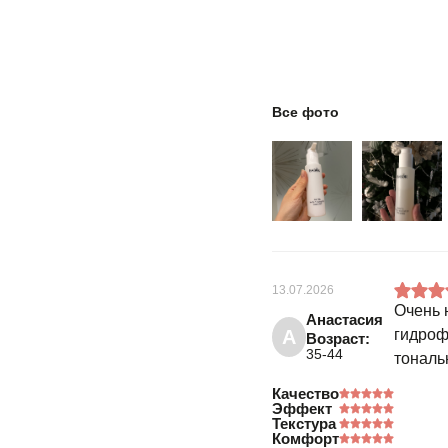
Все фото
13.07.2026
Очень 
Анастасия
А
гидроф
Возраст:
35-44
тональ
Качество
Эффект
Текстура
Комфорт