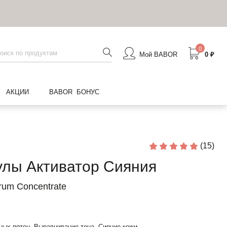
0
Мой BABOR
0 ₽
АКЦИИ
BABOR БОНУС
(15)
лы Активатор Сияния
rum Concentrate
ных пятен, Выравнивание тона, Сияние кожи