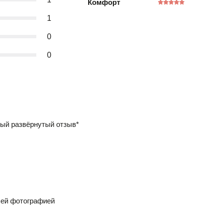
Комфорт
1
0
0
ый развёрнутый отзыв*
шей фотографией