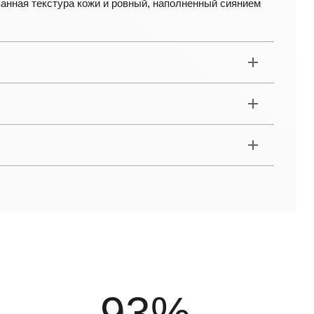
анная текстура кожи и ровный, наполненный сиянием
93%