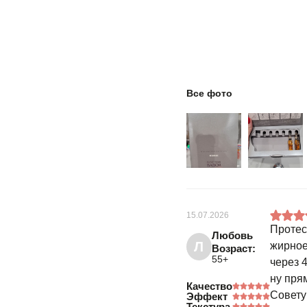
Все фото
15.07.2026
Протес
Любовь
Л
жирное
Возраст:
55+
через 
ну пря
Качество
Совету
Эффект
Текстура