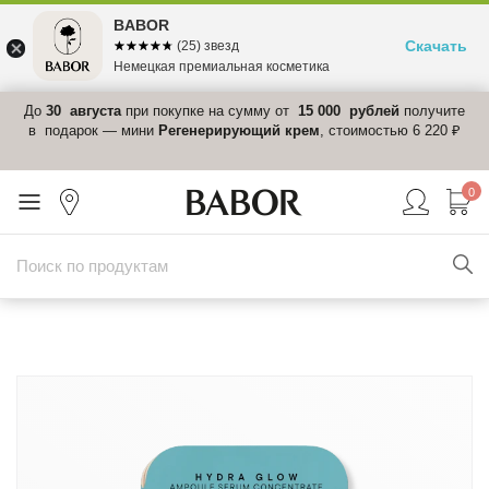
BABOR
Скачать
☆☆☆☆☆
★★★★★
(25) звезд
Немецкая премиальная косметика
 в
До
30 августа
при покупке на сумму от
15 000 рублей
получите
el-
в подарок — мини
Регенерирующий крем
, стоимостью 6 220 ₽
0