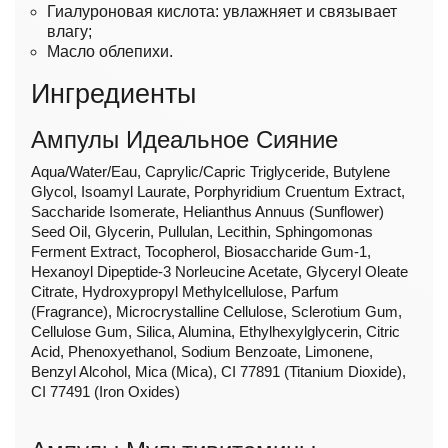
Гиалуроновая кислота: увлажняет и связывает
влагу;
Масло облепихи.
Ингредиенты
Ампулы Идеальное Сияние
Aqua/Water/Eau, Caprylic/Capric Triglyceride, Butylene
Glycol, Isoamyl Laurate, Porphyridium Cruentum Extract,
Saccharide Isomerate, Helianthus Annuus (Sunflower)
Seed Oil, Glycerin, Pullulan, Lecithin, Sphingomonas
Ferment Extract, Tocopherol, Biosaccharide Gum-1,
Hexanoyl Dipeptide-3 Norleucine Acetate, Glyceryl Oleate
Citrate, Hydroxypropyl Methylcellulose, Parfum
(Fragrance), Microcrystalline Cellulose, Sclerotium Gum,
Cellulose Gum, Silica, Alumina, Ethylhexylglycerin, Citric
Acid, Phenoxyethanol, Sodium Benzoate, Limonene,
Benzyl Alcohol, Mica (Mica), CI 77891 (Titanium Dioxide),
CI 77491 (Iron Oxides)