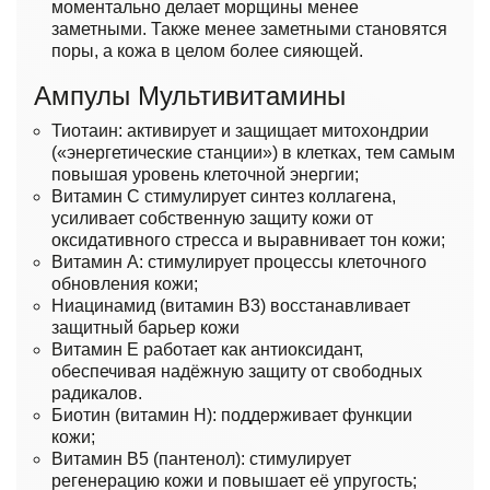
моментально делает морщины менее
заметными. Также менее заметными становятся
поры, а кожа в целом более сияющей.
Ампулы Мультивитамины
Тиотаин: активирует и защищает митохондрии
(«энергетические станции») в клетках, тем самым
повышая уровень клеточной энергии;
Витамин C стимулирует синтез коллагена,
усиливает собственную защиту кожи от
оксидативного стресса и выравнивает тон кожи;
Витамин А: стимулирует процессы клеточного
обновления кожи;
Ниацинамид (витамин B3) восстанавливает
защитный барьер кожи
Витамин E работает как антиоксидант,
обеспечивая надёжную защиту от свободных
радикалов.
Биотин (витамин Н): поддерживает функции
кожи;
Витамин B5 (пантенол): стимулирует
регенерацию кожи и повышает её упругость;