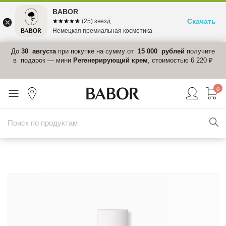
BABOR
Скачать
☆☆☆☆☆
★★★★★
(25) звезд
Немецкая премиальная косметика
 в
До
30 августа
при покупке на сумму от
15 000 рублей
получите
el-
в подарок — мини
Регенерирующий крем
, стоимостью 6 220 ₽
0