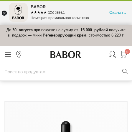
BABOR
Скачать
☆☆☆☆☆
★★★★★
(25) звезд
Немецкая премиальная косметика
 в
До
30 августа
при покупке на сумму от
15 000 рублей
получите
el-
в подарок — мини
Регенерирующий крем
, стоимостью 6 220 ₽
0