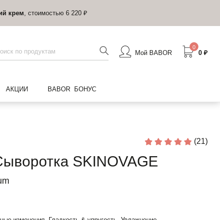
ий крем
, стоимостью 6 220 ₽
0
Мой BABOR
0 ₽
АКЦИИ
BABOR БОНУС
(21)
Сыворотка SKINOVAGE
rum
ные изменения, Гладкость & упругость, Увлажнение