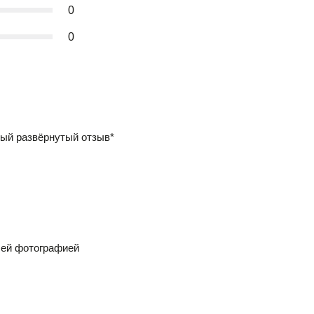
0
0
ый развёрнутый отзыв*
шей фотографией