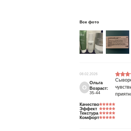
Все фото
08.02.2026
Сыворо
Ольга
О
чувств
Возраст:
35-44
приятн
Качество
Эффект
Текстура
Комфорт