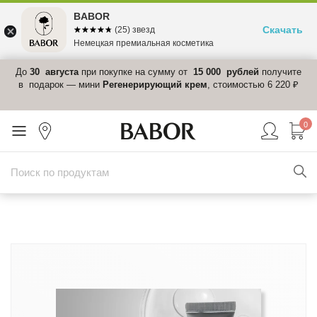
BABOR
Скачать
☆☆☆☆☆
★★★★★
(25) звезд
Немецкая премиальная косметика
 в
До
30 августа
при покупке на сумму от
15 000 рублей
получите
el-
в подарок — мини
Регенерирующий крем
, стоимостью 6 220 ₽
0