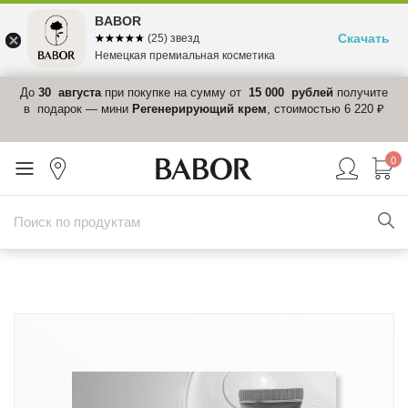
BABOR
Скачать
☆☆☆☆☆
★★★★★
(25) звезд
Немецкая премиальная косметика
 в
До
30 августа
при покупке на сумму от
15 000 рублей
получите
el-
в подарок — мини
Регенерирующий крем
, стоимостью 6 220 ₽
0