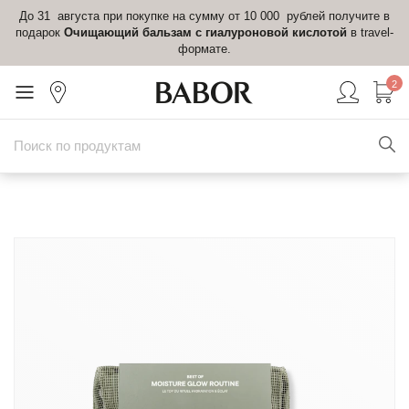
До 31 августа при покупке на сумму от 10 000 рублей получите в
подарок
Очищающий бальзам с гиалуроновой кислотой
в travel-
формате.
2