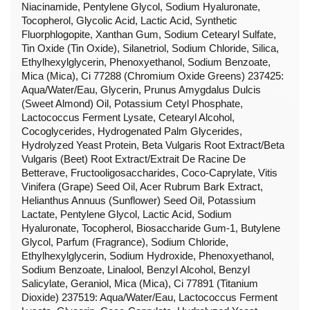
Niacinamide, Pentylene Glycol, Sodium Hyaluronate,
Tocopherol, Glycolic Acid, Lactic Acid, Synthetic
Fluorphlogopite, Xanthan Gum, Sodium Cetearyl Sulfate,
Tin Oxide (Tin Oxide), Silanetriol, Sodium Chloride, Silica,
Ethylhexylglycerin, Phenoxyethanol, Sodium Benzoate,
Mica (Mica), Ci 77288 (Chromium Oxide Greens) 237425:
Aqua/Water/Eau, Glycerin, Prunus Amygdalus Dulcis
(Sweet Almond) Oil, Potassium Cetyl Phosphate,
Lactococcus Ferment Lysate, Cetearyl Alcohol,
Cocoglycerides, Hydrogenated Palm Glycerides,
Hydrolyzed Yeast Protein, Beta Vulgaris Root Extract/Beta
Vulgaris (Beet) Root Extract/Extrait De Racine De
Betterave, Fructooligosaccharides, Coco-Caprylate, Vitis
Vinifera (Grape) Seed Oil, Acer Rubrum Bark Extract,
Helianthus Annuus (Sunflower) Seed Oil, Potassium
Lactate, Pentylene Glycol, Lactic Acid, Sodium
Hyaluronate, Tocopherol, Biosaccharide Gum-1, Butylene
Glycol, Parfum (Fragrance), Sodium Chloride,
Ethylhexylglycerin, Sodium Hydroxide, Phenoxyethanol,
Sodium Benzoate, Linalool, Benzyl Alcohol, Benzyl
Salicylate, Geraniol, Mica (Mica), Ci 77891 (Titanium
Dioxide) 237519: Aqua/Water/Eau, Lactococcus Ferment