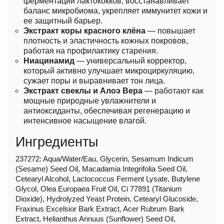
ферментации лактококков; восстанавливает
баланс микробиома, укрепляет иммунитет кожи и
ее защитный барьер.
Экстракт коры красного клёна
— повышает
плотность и эластичность кожных покровов,
работая на профилактику старения.
Ниацинамид
— универсальный корректор,
который активно улучшает микроциркуляцию,
сужает поры и выравнивает тон лица.
Экстракт свеклы и Алоэ Вера
— работают как
мощные природные увлажнители и
антиоксиданты, обеспечивая регенерацию и
интенсивное насыщение влагой.
Ингредиенты
237272: Aqua/Water/Eau, Glycerin, Sesamum Indicum
(Sesame) Seed Oil, Macadamia Integrifolia Seed Oil,
Cetearyl Alcohol, Lactococcus Ferment Lysate, Butylene
Glycol, Olea Europaea Fruit Oil, Ci 77891 (Titanium
Dioxide), Hydrolyzed Yeast Protein, Cetearyl Glucoside,
Fraxinus Excelsior Bark Extract, Acer Rubrum Bark
Extract, Helianthus Annuus (Sunflower) Seed Oil,