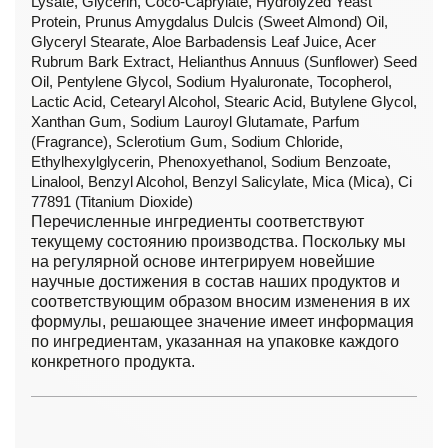
Lysate, Glycerin, Coco-Caprylate, Hydrolyzed Yeast
Protein, Prunus Amygdalus Dulcis (Sweet Almond) Oil,
Glyceryl Stearate, Aloe Barbadensis Leaf Juice, Acer
Rubrum Bark Extract, Helianthus Annuus (Sunflower) Seed
Oil, Pentylene Glycol, Sodium Hyaluronate, Tocopherol,
Lactic Acid, Cetearyl Alcohol, Stearic Acid, Butylene Glycol,
Xanthan Gum, Sodium Lauroyl Glutamate, Parfum
(Fragrance), Sclerotium Gum, Sodium Chloride,
Ethylhexylglycerin, Phenoxyethanol, Sodium Benzoate,
Linalool, Benzyl Alcohol, Benzyl Salicylate, Mica (Mica), Ci
77891 (Titanium Dioxide)
Перечисленные ингредиенты соответствуют
текущему состоянию производства. Поскольку мы
на регулярной основе интегрируем новейшие
научные достижения в состав наших продуктов и
соответствующим образом вносим изменения в их
формулы, решающее значение имеет информация
по ингредиентам, указанная на упаковке каждого
конкретного продукта.