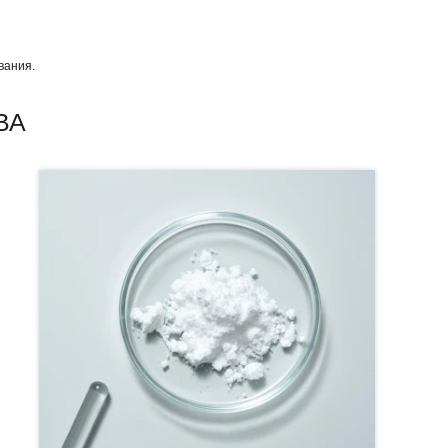
вания.
ВА