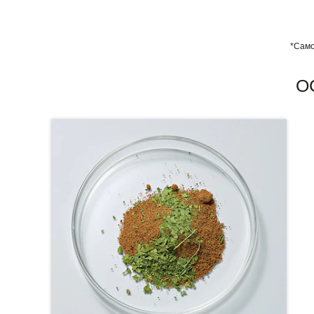
*Само
О