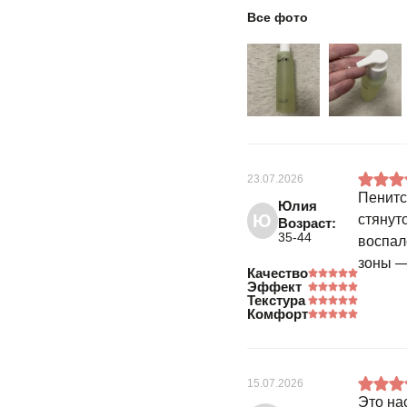
Все фото
23.07.2026
Пенитс
Юлия
Ю
стянут
Возраст:
35-44
воспал
зоны —
Качество
Эффект
Текстура
Комфорт
15.07.2026
Это на