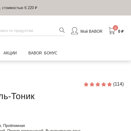
0
Мой BABOR
0 ₽
АКЦИИ
BABOR БОНУС
(114)
ь-Тоник
, Проблемная
ий, Против покраснений, Выравнивание тона