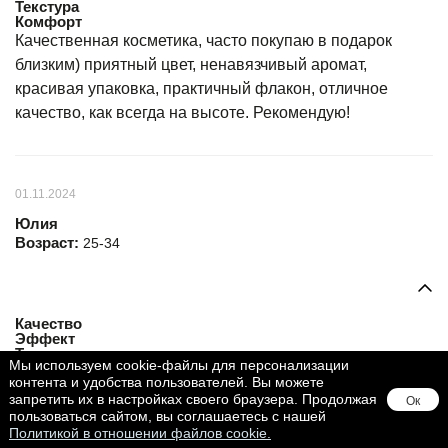
Текстура
Комфорт
Качественная косметика, часто покупаю в подарок
близким) приятный цвет, ненавязчивый аромат,
красивая упаковка, практичный флакон, отличное
качество, как всегда на высоте. Рекомендую!
01.11.2024
Юлия
Возраст:
25-34
Качество
Эффект
Текстура
Мы используем cookie-файлы для персонализации
Комфорт
контента и удобства пользователей. Вы можете
Тон блеска для губ - нейтральный, думаю подойдет
запретить их в настройках своего браузера. Продолжая
Ок
всем девушкам.
пользоваться сайтом, вы соглашаетесь с нашей
Политикой в отношении файлов cookie.
Хорошо увлажняет губы, не скатывается и не