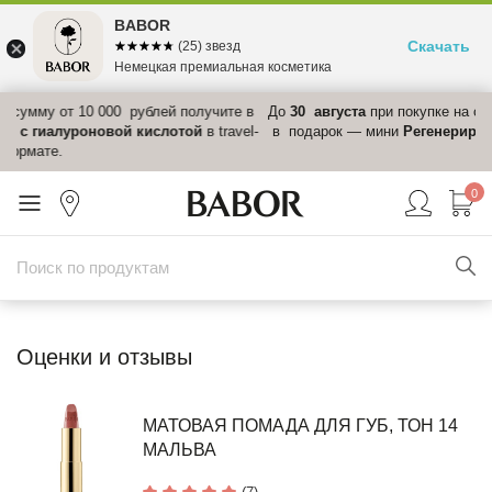
BABOR
Скачать
☆☆☆☆☆
★★★★★
(25) звезд
Немецкая премиальная косметика
 в
До
30 августа
при покупке на сумму от
15 000 рублей
получите
el-
в подарок — мини
Регенерирующий крем
, стоимостью 6 220 ₽
0
Оценки и отзывы
МАТОВАЯ ПОМАДА ДЛЯ ГУБ, ТОН 14
МАЛЬВА