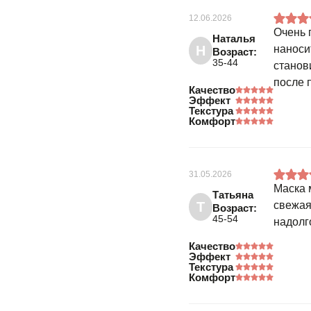
12.06.2026
Очень 
Наталья
Н
наноси
Возраст:
35-44
станов
после 
Качество
Эффект
Текстура
Комфорт
31.05.2026
Маска 
Татьяна
Т
свежая
Возраст:
45-54
надолг
Качество
Эффект
Текстура
Комфорт