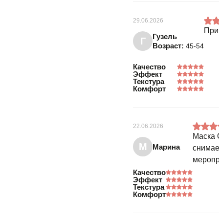
29.06.2026
При
Гузель
Г
Возраст:
45-54
Качество
Эффект
Текстура
Комфорт
22.06.2026
Маска 
М
Марина
снимае
меропр
Качество
Эффект
Текстура
Комфорт