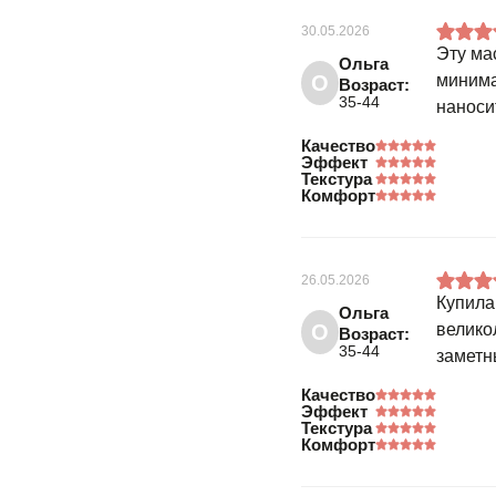
30.05.2026
Эту ма
Ольга
О
минима
Возраст:
35-44
наноси
Качество
Эффект
Текстура
Комфорт
26.05.2026
Купила
Ольга
О
велико
Возраст:
35-44
заметн
Качество
Эффект
Текстура
Комфорт