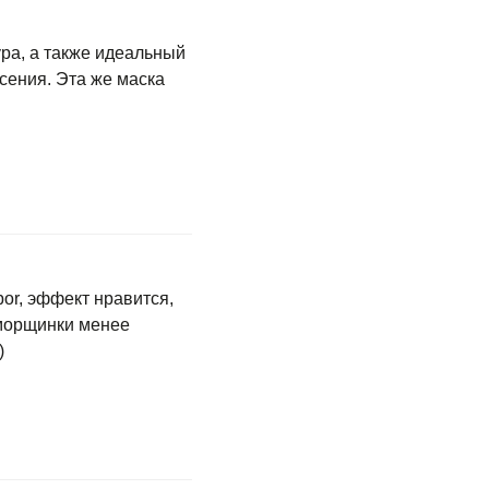
ура, а также идеальный
сения. Эта же маска
or, эффект нравится,
 морщинки менее
)