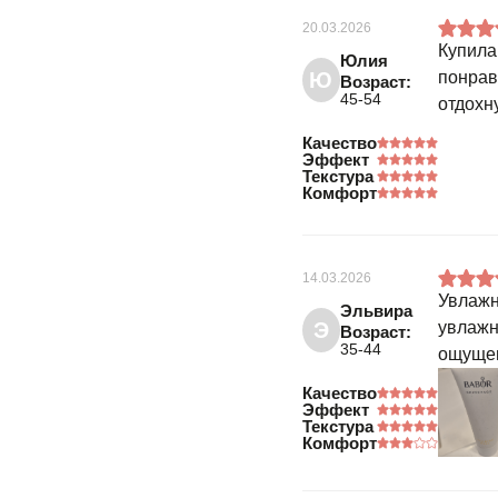
20.03.2026
Купила
Юлия
Ю
понрав
Возраст:
45-54
отдохн
Качество
Эффект
Текстура
Комфорт
14.03.2026
Увлажн
Эльвира
Э
увлажн
Возраст:
35-44
ощущен
Качество
Эффект
Текстура
Комфорт