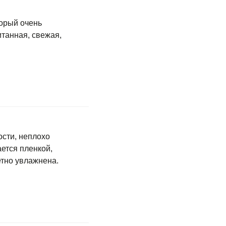
торый очень
танная, свежая,
ости, неплохо
ается пленкой,
етно увлажнена.