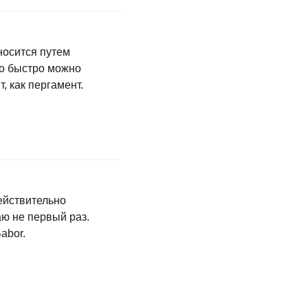
носится путем
но быстро можно
, как пергамент.
ействительно
аю не первый раз.
abor.