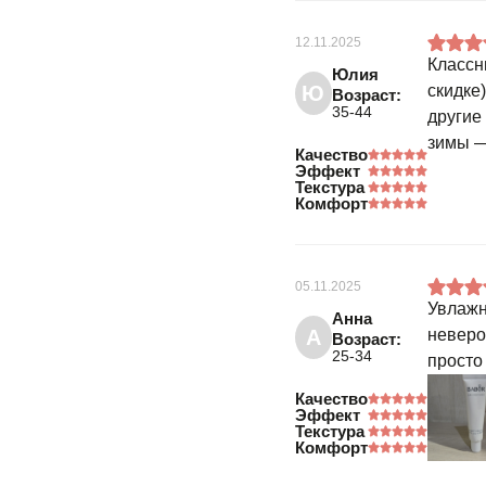
12.11.2025
Классн
Юлия
Ю
скидке
Возраст:
35-44
другие
зимы —
Качество
Эффект
Текстура
Комфорт
05.11.2025
Увлажн
Анна
А
неверо
Возраст:
25-34
просто
Качество
Эффект
Текстура
Комфорт