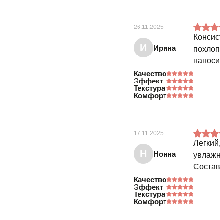
26.11.2025
Консис
И
Ирина
похлоп
наноси
Качество
Эффект
Текстура
Комфорт
17.11.2025
Легкий
Н
Нонна
увлажн
Состав
Качество
Эффект
Текстура
Комфорт