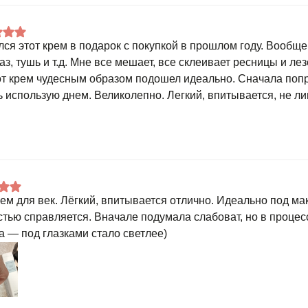
лся этот крем в подарок с покупкой в прошлом году. Вообщ
аз, тушь и т.д. Мне все мешает, все склеивает ресницы и лез
от крем чудесным образом подошел идеально. Сначала попр
ь использую днем. Великолепно. Легкий, впитывается, не ли
рем для век. Лёгкий, впитывается отлично. Идеально под м
стью справляется. Вначале подумала слабоват, но в проце
а — под глазками стало светлее)