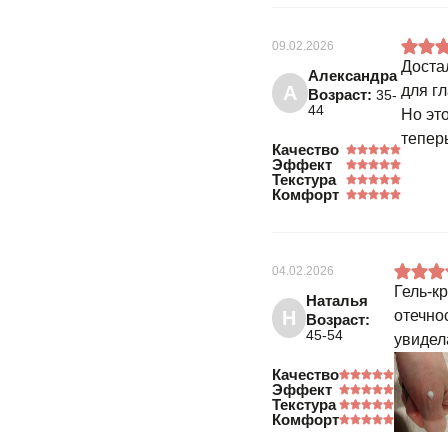
09.02.2026
Доста
Александра
А
для гл
Возраст:
35-
44
Но эт
тепер
Качество
Эффект
Текстура
Комфорт
04.02.2026
Гель-к
Наталья
Н
отечно
Возраст:
45-54
увидел
Качество
Эффект
Текстура
Комфорт