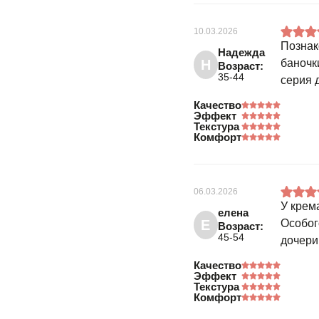
10.03.2026
Познак
Надежда
Н
баночк
Возраст:
35-44
серия 
Качество
Эффект
Текстура
Комфорт
06.03.2026
У крем
елена
Е
Особог
Возраст:
45-54
дочери
Качество
Эффект
Текстура
Комфорт