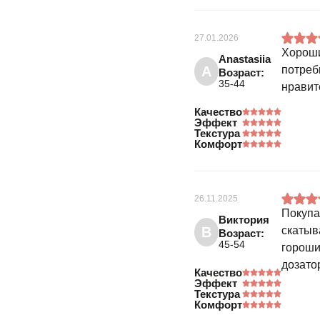
27.01.2026
Хороши
Anastasiia
A
потреб
Возраст:
35-44
нравит
Качество
Эффект
Текстура
Комфорт
26.11.2025
Покупа
Виктория
В
скатыв
Возраст:
45-54
гороши
дозато
Качество
Эффект
Текстура
Комфорт