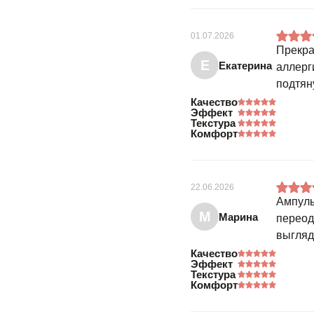
01.07.2026
Прекра
Е
Екатерина
аллерг
подтян
Качество
Эффект
Текстура
Комфорт
22.06.2026
Ампулы
М
Марина
переод
выгляд
Качество
Эффект
Текстура
Комфорт