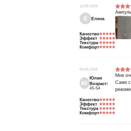
13.05.2026
Ампулы
Е
Елена
Качество
Эффект
Текстура
Комфорт
04.05.2026
Мне оч
Юлия
Ю
Само с
Возраст:
45-54
рекоме
Качество
Эффект
Текстура
Комфорт