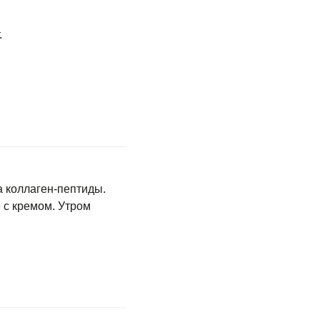
.
 коллаген-пептиды.
 с кремом. Утром