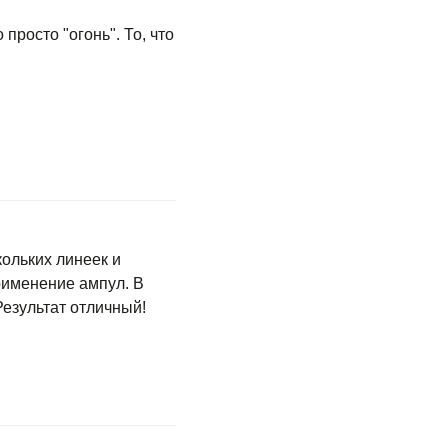
просто "огонь". То, что
ольких линеек и
рименение ампул. В
Результат отличный!