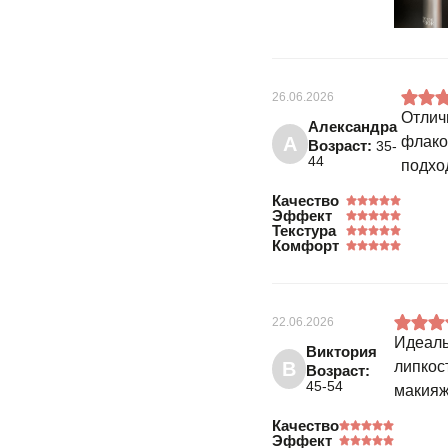
26.06.2026
Отлич
Александра
А
флако
Возраст:
35-
44
подхо
Качество
Эффект
Текстура
Комфорт
22.06.2026
Идеаль
Виктория
В
липкост
Возраст:
45-54
макияж
Качество
Эффект