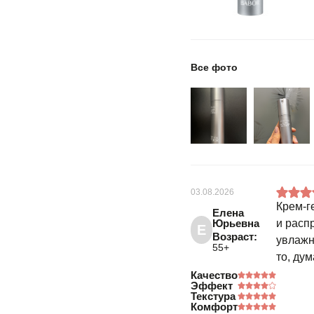
Все фото
03.08.2026
Крем-г
Елена
Юрьевна
и расп
Е
Возраст:
увлажн
55+
то, ду
Качество
Эффект
Текстура
Комфорт