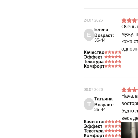
24.07.2026
Очень 
Елена
Е
мужу, 
Возраст:
35-44
кожа с
однозн
Качество
Эффект
Текстура
Комфорт
08.07.2026
Начала
Татьяна
Т
востор
Возраст:
35-44
будто 
весь де
Качество
Эффект
Текстура
Комфорт