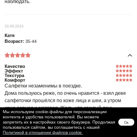
наблюдать.
29.09.2024
Катя
Возраст:
35-44
Качество
Эффект
Текстура
Комфорт
Салфетки незаменимы в поездке.
Дома пользуюсь реже, по очень нравится - взял деве
салфеточки прошёлся по коже лица и шеи, а утром
кожа ровная и матовая. Жаль, что каждый день
Мы используем cookie-файлы для персонализации
пользоваться нельзя. Рекомендую!
контента и удобства пользователей. Вы можете
запретить их в настройках своего браузера. Продолжая
Ок
пользоваться сайтом, вы соглашаетесь с нашей
Политикой в отношении файлов cookie.