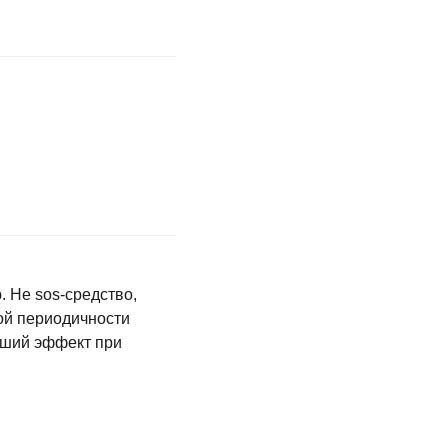
 Не sos-средство,
кой периодичности
чший эффект при