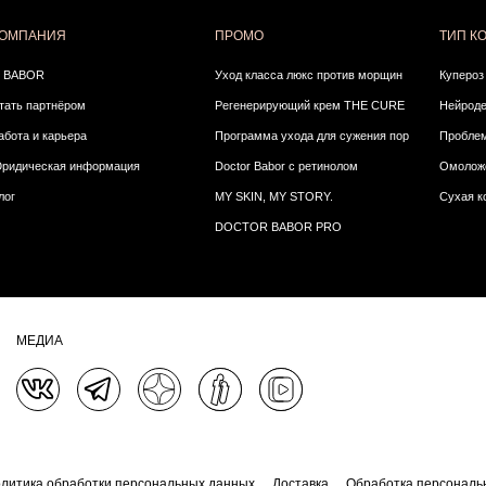
ОМПАНИЯ
ПРОМО
ТИП К
 BABOR
Уход класса люкс против морщин
Купероз
тать партнёром
Регенерирующий крем THE CURE
Нейрод
абота и карьера
Программа ухода для сужения пор
Проблем
ридическая информация
Doctor Babor с ретинолом
Омолож
лог
MY SKIN, MY STORY.
Сухая к
DOCTOR BABOR PRO
МЕДИА
литика обработки персональных данных
Доставка
Обработка персональ