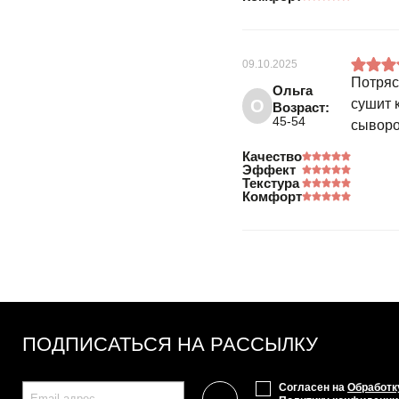
09.10.2025
Потряс
Ольга
О
сушит 
Возраст:
45-54
сыворо
Качество
Эффект
Текстура
Комфорт
ПОДПИСАТЬСЯ НА РАССЫЛКУ
Согласен на
Обработк