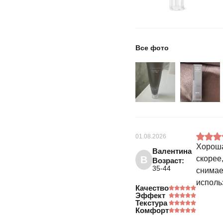
Все фото
01.08.2026
Хороша
Валентина
В
скорее
Возраст:
35-44
снимае
исполь
Качество
Эффект
Текстура
Комфорт