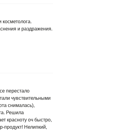
 косметолога.
аснения и раздражения.
се перестало
стали чувствительными
ота снималась),
та. Решила
ает красноту оч быстро,
р-продукт! Нелипкий,