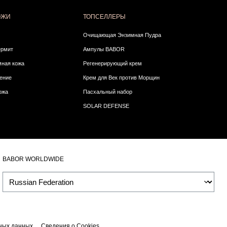
ОЖИ
ТОПСЕЛЛЕРЫ
Очищающая Энзимная Пудра
ермит
Ампулы BABOR
ная кожа
Регенерирующий крем
ение
Крем для Век против Морщин
ожа
Пасхальный набор
SOLAR DEFENSE
BABOR WORLDWIDE
ных данных
Сведения о Cookies