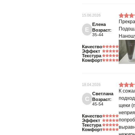
15.06.2026
Прекра
Елена
Е
Подошл
Возраст:
35-44
Наношу
Качество
Эффект
Текстура
Комфорт
18.04.2026
К сожа
Светлана
С
подход
Возраст:
45-54
щеки (п
неприя
Качество
попроб
Эффект
Текстура
выравн
Комфорт
нежирн