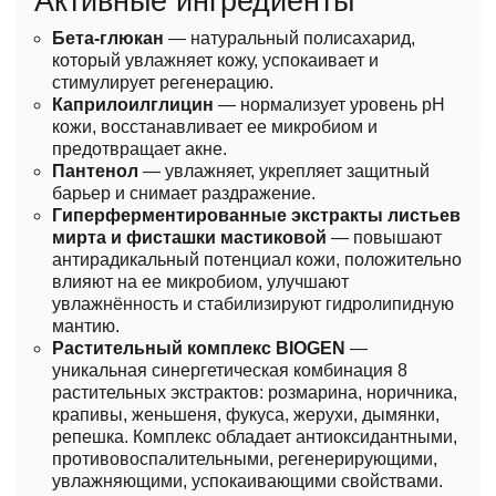
Активные ингредиенты
Бета-глюкан
— натуральный полисахарид,
который увлажняет кожу, успокаивает и
стимулирует регенерацию.
Каприлоилглицин
— нормализует уровень pH
кожи, восстанавливает ее микробиом и
предотвращает акне.
Пантенол
— увлажняет, укрепляет защитный
барьер и снимает раздражение.
Гиперферментированные экстракты листьев
мирта и фисташки мастиковой
— повышают
антирадикальный потенциал кожи, положительно
влияют на ее микробиом, улучшают
увлажнённость и стабилизируют гидролипидную
мантию.
Растительный комплекс BIOGEN
—
уникальная синергетическая комбинация 8
растительных экстрактов: розмарина, норичника,
крапивы, женьшеня, фукуса, жерухи, дымянки,
репешка. Комплекс обладает антиоксидантными,
противовоспалительными, регенерирующими,
увлажняющими, успокаивающими свойствами.