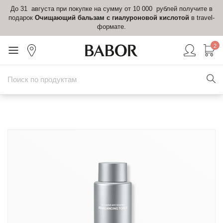
До 31 августа при покупке на сумму от 10 000 рублей получите в
подарок
Очищающий бальзам с гиалуроновой кислотой
в travel-
формате.
2