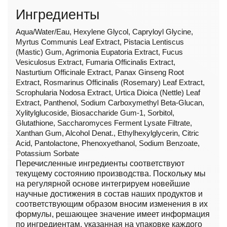
Ингредиенты
Aqua/Water/Eau, Hexylene Glycol, Capryloyl Glycine,
Myrtus Communis Leaf Extract, Pistacia Lentiscus
(Mastic) Gum, Agrimonia Eupatoria Extract, Fucus
Vesiculosus Extract, Fumaria Officinalis Extract,
Nasturtium Officinale Extract, Panax Ginseng Root
Extract, Rosmarinus Officinalis (Rosemary) Leaf Extract,
Scrophularia Nodosa Extract, Urtica Dioica (Nettle) Leaf
Extract, Panthenol, Sodium Carboxymethyl Beta-Glucan,
Xylitylglucoside, Biosaccharide Gum-1, Sorbitol,
Glutathione, Saccharomyces Ferment Lysate Filtrate,
Xanthan Gum, Alcohol Denat., Ethylhexylglycerin, Citric
Acid, Pantolactone, Phenoxyethanol, Sodium Benzoate,
Potassium Sorbate
Перечисленные ингредиенты соответствуют
текущему состоянию производства. Поскольку мы
на регулярной основе интегрируем новейшие
научные достижения в состав наших продуктов и
соответствующим образом вносим изменения в их
формулы, решающее значение имеет информация
по ингредиентам, указанная на упаковке каждого