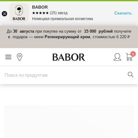
BABOR
Скачать
☆☆☆☆☆
★★★★★
(25) звезд
Немецкая премиальная косметика
 в
До
30 августа
при покупке на сумму от
15 000 рублей
получите
el-
в подарок — мини
Регенерирующий крем
, стоимостью 6 220 ₽
0