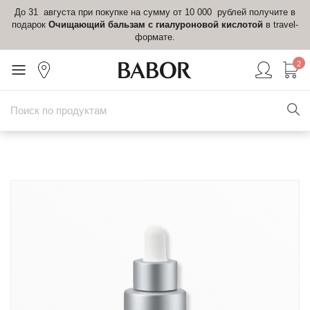
До 31 августа при покупке на сумму от 10 000 рублей получите в
подарок
Очищающий бальзам с гиалуроновой кислотой
в travel-
формате.
2