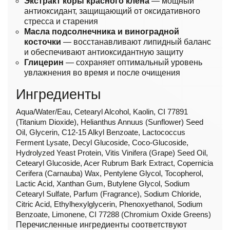
Экстракт коры красного клёна
— мощный
антиоксидант, защищающий от оксидативного
стресса и старения
Масла подсолнечника и виноградной
косточки
— восстанавливают липидный баланс
и обеспечивают антиоксидантную защиту
Глицерин
— сохраняет оптимальный уровень
увлажнения во время и после очищения
Ингредиенты
Aqua/Water/Eau, Cetearyl Alcohol, Kaolin, CI 77891
(Titanium Dioxide), Helianthus Annuus (Sunflower) Seed
Oil, Glycerin, C12-15 Alkyl Benzoate, Lactococcus
Ferment Lysate, Decyl Glucoside, Coco-Glucoside,
Hydrolyzed Yeast Protein, Vitis Vinifera (Grape) Seed Oil,
Cetearyl Glucoside, Acer Rubrum Bark Extract, Copernicia
Cerifera (Carnauba) Wax, Pentylene Glycol, Tocopherol,
Lactic Acid, Xanthan Gum, Butylene Glycol, Sodium
Cetearyl Sulfate, Parfum (Fragrance), Sodium Chloride,
Citric Acid, Ethylhexylglycerin, Phenoxyethanol, Sodium
Benzoate, Limonene, CI 77288 (Chromium Oxide Greens)
Перечисленные ингредиенты соответствуют