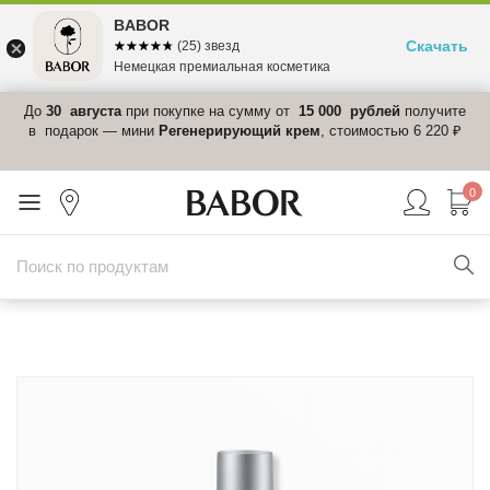
BABOR
Скачать
☆☆☆☆☆
★★★★★
(25) звезд
Немецкая премиальная косметика
 в
До
30 августа
при покупке на сумму от
15 000 рублей
получите
el-
в подарок — мини
Регенерирующий крем
, стоимостью 6 220 ₽
0