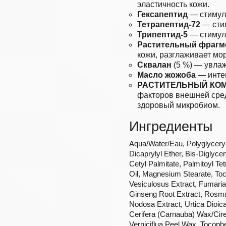
эластичность кожи.
Гексапептид
— стимули
Тетрапептид-72
— стим
Трипептид-5
— стимули
Растительный фрагме
кожи, разглаживает мо
Сквалан
(5 %) — увлаж
Масло жожоба
— интен
РАСТИТЕЛЬНЫЙ КОМ
факторов внешней сред
здоровый микробиом.
Ингредиенты
Aqua/Water/Eau, Polyglyceryl-
Dicaprylyl Ether, Bis-Diglyce
Cetyl Palmitate, Palmitoyl T
Oil, Magnesium Stearate, Toc
Vesiculosus Extract, Fumaria 
Ginseng Root Extract, Rosmar
Nodosa Extract, Urtica Dioica
Cerifera (Carnauba) Wax/Cire
Verniciflua Peel Wax, Tocopher