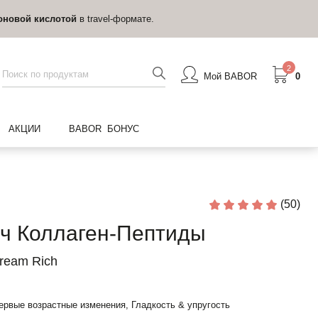
оновой кислотой
в travel-формате.
2
Мой BABOR
0
АКЦИИ
BABOR БОНУС
(50)
ич Коллаген-Пептиды
Cream Rich
рвые возрастные изменения, Гладкость & упругость