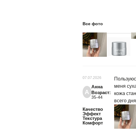
Все фото
07.07.2026
Пользуюс
меня сух
Анна
А
Возраст:
кожа стан
35-44
всего дня
Качество
Эффект
Текстура
Комфорт