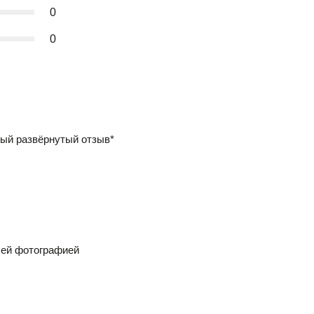
0
0
ый развёрнутый отзыв*
шей фотографией