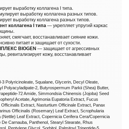
рует выработку коллагена I типа.
улирует выработку коллагена разных типов.
рует выработку коллагена разных типов.
нт коллагена I типа
— укрепляет упругий каркас
рщины.
няет, смягчает, восстанавливает сияние кожи.
сивно питает и защищает от сухости.
ПЛЕКС BIOGEN
— защищает от агрессивных
ы, ревитализирует кожу, восстанавливает
3 Polyricinoleate, Squalane, Glycerin, Decyl Oleate,
ryl Polyacyladipate-2, Butyrospermum Parkii (Shea) Butter,
etrapeptide-72 Amide, Simmondsia Chinensis (Jojoba) Seed
opheryl Acetate, Agrimonia Eupatoria Extract, Fucus
Officinalis Extract, Nasturtium Officinale Extract, Panax
inus Officinalis (Rosemary) Leaf Extract, Scrophularia
 (Nettle) Leaf Extract, Copernicia Cerifera Cera/Copernicia
 De Carnauba, Panthenol, Stearyl Stearate, Rhus
ol, Pentylene Glycol, Sorbitol, Palmitoyl Tripeptide-5,