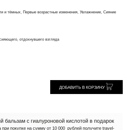
ти и тёмных, Первые возрастные изменения, Увлажнение, Сияние
 сияющего, отдохнувшего взгляда
ДОБАВИТЬ В КОРЗИНУ
 бальзам с гиалуроновой кислотой в подарок
 при покупке на сумму от 10 000 рублей получите travel-