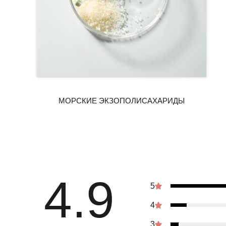
4.9
5
4
3