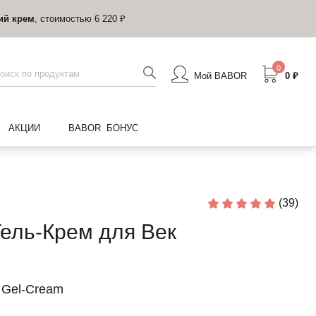
0
Мой BABOR
0 ₽
АКЦИИ
BABOR БОНУС
(39)
ель-Крем для Век
e Gel-Cream