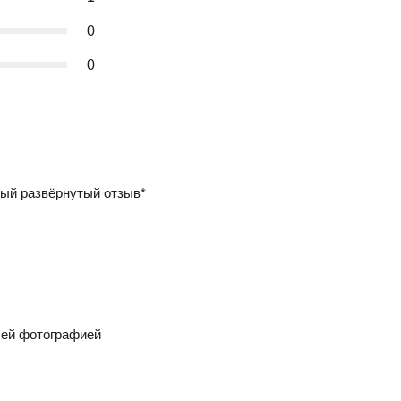
0
0
ый развёрнутый отзыв*
шей фотографией