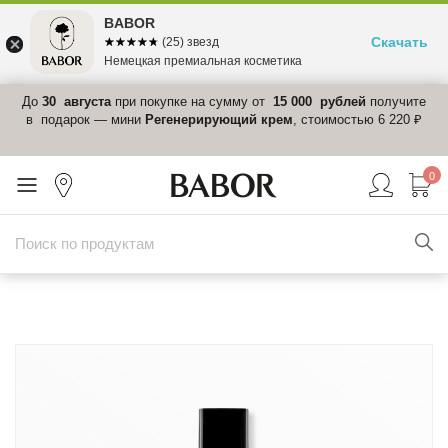
BABOR
Скачать
☆☆☆☆☆
★★★★★
(25) звезд
Немецкая премиальная косметика
 в
До
30 августа
при покупке на сумму от
15 000 рублей
получите
el-
в подарок — мини
Регенерирующий крем
, стоимостью 6 220 ₽
0