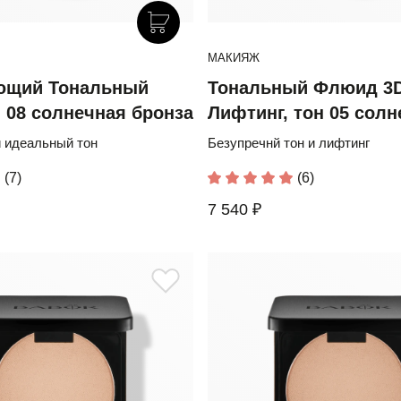
МАКИЯЖ
ющий Тональный
Тональный Флюид 3
н 08 солнечная бронза
Лифтинг, тон 05 солн
бронза
 идеальный тон
Безупречнй тон и лифтинг
(7)
(6)
7 540 ₽