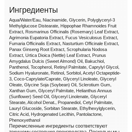
Ингредиенты
Aqua/Water/Eau, Niacinamide, Glycerin, Polyglyceryl-3
Methylglucose Distearate, Hippophae Rhamnoides Fruit
Extract, Rosmarinus Officinalis (Rosemary) Leaf Extract,
Agrimonia Eupatoria Extract, Fucus Vesiculosus Extract,
Fumaria Officinalis Extract, Nasturtium Officinale Extract,
Panax Ginseng Root Extract, Scrophularia Nodosa
Extract, Urtica Dioica (Nettle) Leaf Extract, Prunus
Amygdalus Dulcis (Sweet Almond) Oil, Bakuchiol,
Panthenol, Tocopherol, Retinyl Palmitate, Caprylyl Glycol,
Sodium Hyaluronate, Retinol, Sorbitol, Acetyl Octapeptide-
3, Coco-Caprylate/Caprate, Glyceryl Linoleate, Glyceryl
Oleate, Glycine Soja (Soybean) Oil, Sclerotium Gum,
Xanthan Gum, Glyceryl Palmitate, Helianthus Annuus
(Sunflower) Seed Oil, Glyceryl Linolenate, Glyceryl
Stearate, Alcohol Denat., Propanediol, Cetyl Palmitate,
Lauryl Glucoside, Sorbitan Stearate, Ethylhexylglycerin,
Citric Acid, Hydrogenated Lecithin, Pantolactone,
Phenoxyethanol
Перечисленные ингредиенты соответствуют
текущему состоянию производства. Поскольку мы