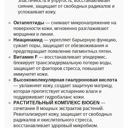
эластичность и упругость, восстанавливает
сияние, защищает от свободных радикалов и
успокаивает кожу.
Октапептиды
— снимают микронапряжение на
поверхности кожи, мгновенно разглаживают
морщинки и линии.
Ниацинамид
— укрепляет барьерную функцию,
сужает поры, защищает от обезвоживания и
предотвращает появление пигментных пятен.
Витамин F
— восстанавливает эпидермис,
блокирует трансэпидермальную потерю воды,
защищает от факторов стресса, повышает
иммунитет кожи.
Высокомолекулярная гиалуроновая кислота
— увлажняет кожу, создает защитную матрицу,
которая препятствует испарению влаги и
поддерживает гидробаланс кожи.
РАСТИТЕЛЬНЫЙ КОМПЛЕКС BIOGEN
—
сочетание 8 мощных экстрактов растений.
Ревитализирует кожу, защищает от свободных
радикалов и окислительного стресса,
восстанавливает здоровый микробиом.