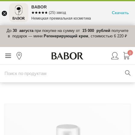
BABOR
Скачать
☆☆☆☆☆
★★★★★
(25) звезд
Немецкая премиальная косметика
те
БЕСПЛАТНАЯ ДОСТАВКА
по России при заказе от 5 000 рублей.
Д
₽
п
0