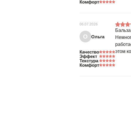
Комфорт
06.07.2026
Бальза
О
Ольга
Немног
работа
этом к
Качество
Эффект
Текстура
Комфорт