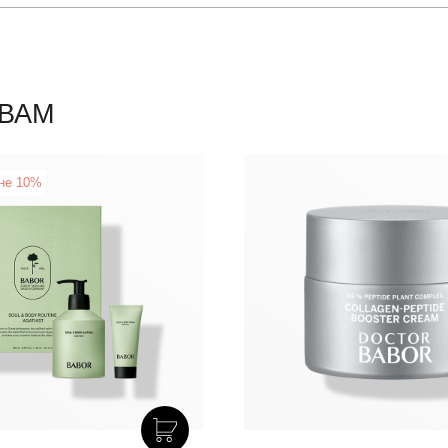
ВАМ
не 10%
New