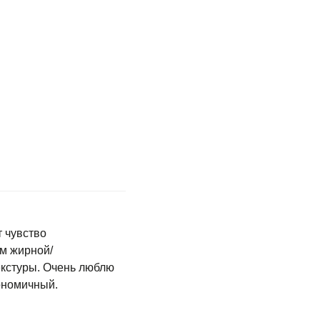
т чувство
м жирной/
екстуры. Очень люблю
кономичный.