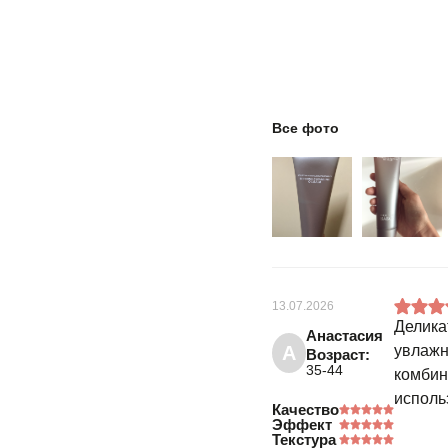
Все фото
13.07.2026
Делика
Анастасия
А
увлажн
Возраст:
35-44
комбин
исполь
Качество
Эффект
Текстура