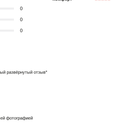
0
0
0
ый развёрнутый отзыв*
шей фотографией