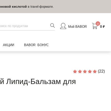
оновой кислотой
в travel-формате.
0
Мой BABOR
0 ₽
АКЦИИ
BABOR БОНУС
(22)
 Липид-Бальзам для