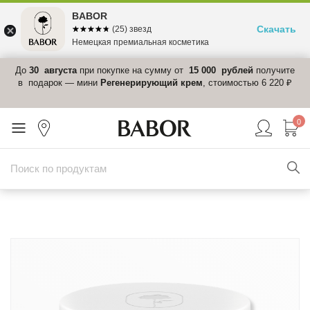
BABOR
Скачать
☆☆☆☆☆
★★★★★
(25) звезд
Немецкая премиальная косметика
 в
До
30 августа
при покупке на сумму от
15 000 рублей
получите
el-
в подарок — мини
Регенерирующий крем
, стоимостью 6 220 ₽
0