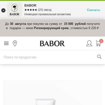
BABOR
Скачать
☆☆☆☆☆
★★★★★
(25) звезд
Немецкая премиальная косметика
 в
До
30 августа
при покупке на сумму от
15 000 рублей
получите
el-
в подарок — мини
Регенерирующий крем
, стоимостью 6 220 ₽
0