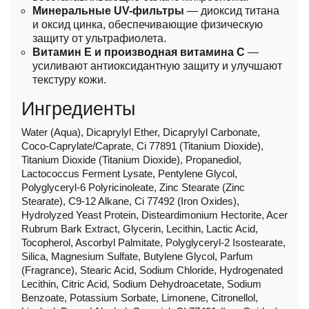
Минеральные UV-фильтры
— диоксид титана
и оксид цинка, обеспечивающие физическую
защиту от ультрафиолета.
Витамин E и производная витамина C
—
усиливают антиоксидантную защиту и улучшают
текстуру кожи.
Ингредиенты
Water (Aqua), Dicaprylyl Ether, Dicaprylyl Carbonate,
Coco-Caprylate/Caprate, Ci 77891 (Titanium Dioxide),
Titanium Dioxide (Titanium Dioxide), Propanediol,
Lactococcus Ferment Lysate, Pentylene Glycol,
Polyglyceryl-6 Polyricinoleate, Zinc Stearate (Zinc
Stearate), C9-12 Alkane, Ci 77492 (Iron Oxides),
Hydrolyzed Yeast Protein, Disteardimonium Hectorite, Acer
Rubrum Bark Extract, Glycerin, Lecithin, Lactic Acid,
Tocopherol, Ascorbyl Palmitate, Polyglyceryl-2 Isostearate,
Silica, Magnesium Sulfate, Butylene Glycol, Parfum
(Fragrance), Stearic Acid, Sodium Chloride, Hydrogenated
Lecithin, Citric Acid, Sodium Dehydroacetate, Sodium
Benzoate, Potassium Sorbate, Limonene, Citronellol,