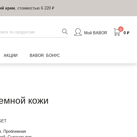
ий крем
, стоимостью 6 220 ₽
0
Мой BABOR
0 ₽
АКЦИИ
BABOR БОНУС
емной кожи
SET
, Проблемная
ий, Сужение пор