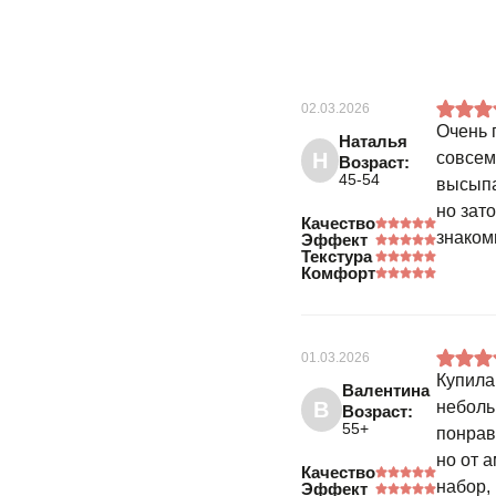
02.03.2026
Очень 
Наталья
Н
совсем
Возраст:
45-54
высыпа
но зат
Качество
знаком
Эффект
Текстура
Комфорт
01.03.2026
Купила
Валентина
В
неболь
Возраст:
55+
понрав
но от 
Качество
набор,
Эффект