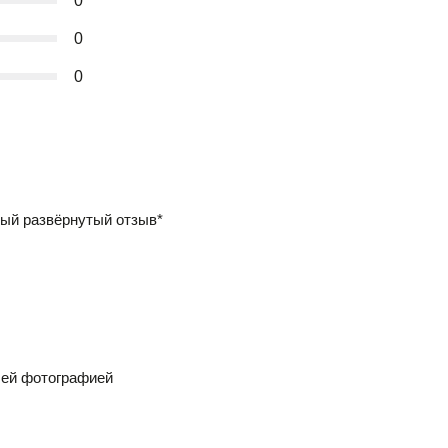
0
0
0
ый развёрнутый отзыв*
шей фотографией