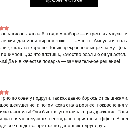
ДОБАВИТЬ ОТЗЫВ
понравилось, что всё в одном наборе — и крем, и ампулы, и 
 лёгкий, для моей жирной кожи — самое то. Ампулы использ
ние, спасают хорошо. Тоник прекрасно очищает кожу. Цена
о понимаешь, за что платишь, качество реально ощущается.
ым! Да и в качестве подарка — замечательное решение!
 трио по совету подруги, так как давно борюсь с прыщикам
шое шелушение, а потом кожа стала ровнее, покраснения 
ились ампулы! Они быстро успокаивают раздражения. Тони
ампул прямо получился неожиданно приятный эффект. В це
 где все средства прекрасно дополняют друг друга.