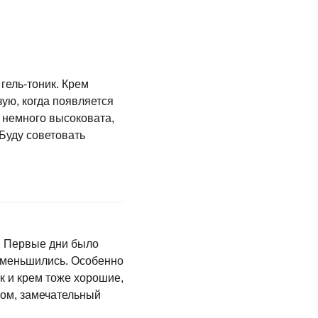
гель-тоник. Крем
ую, когда появляется
 немного высоковата,
 Буду советовать
и. Первые дни было
уменьшились. Особенно
к и крем тоже хорошие,
лом, замечательный