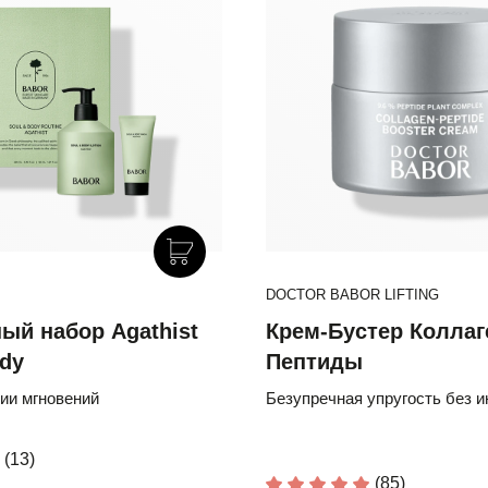
DOCTOR BABOR CLARIFYING
DOCTOR BABOR LIFTING
ый набор Agathist
Выравнивающая Сыв
Крем-Бустер Коллаг
ody
против Постакне и Ро
Пептиды
нии мгновений
C азелаиновой кислотой
Безупречная упругость без 
(13)
(12)
(85)