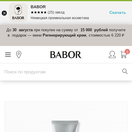
BABOR
Скачать
☆☆☆☆☆
★★★★★
(25) звезд
Немецкая премиальная косметика
 в
До
30 августа
при покупке на сумму от
15 000 рублей
получите
el-
в подарок — мини
Регенерирующий крем
, стоимостью 6 220 ₽
0