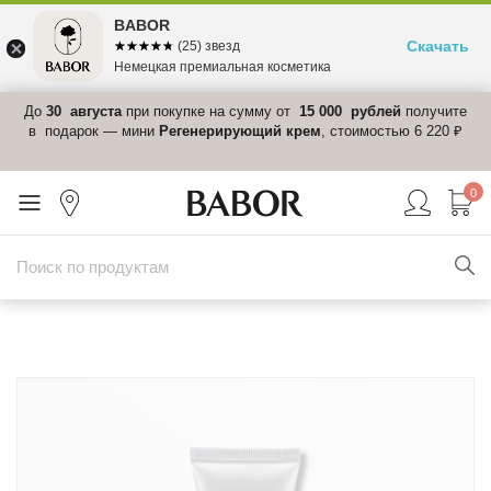
BABOR
Скачать
☆☆☆☆☆
★★★★★
(25) звезд
Немецкая премиальная косметика
 в
До
30 августа
при покупке на сумму от
15 000 рублей
получите
el-
в подарок — мини
Регенерирующий крем
, стоимостью 6 220 ₽
0