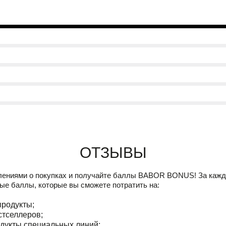
Отзывы
лениями о покупках и получайте баллы
BABOR BONUS!
За кажд
ые баллы, которые вы сможете потратить на:
продукты;
стселлеров;
дукты специальных линий;