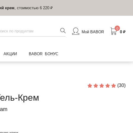
ий крем
, стоимостью 6 220 ₽
0
Мой BABOR
0 ₽
АКЦИИ
BABOR БОНУС
(30)
ель-Крем
eam
яние кожи