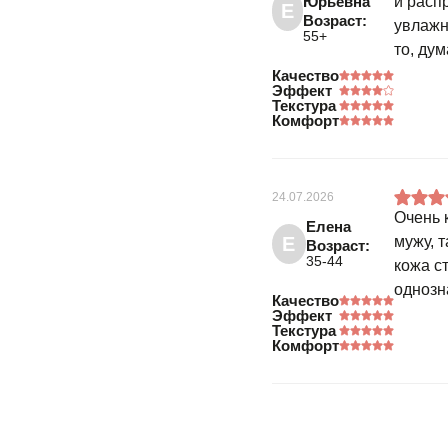
Юрьевна
и расп
Е
Возраст:
увлажн
55+
то, ду
Качество
Эффект
Текстура
Комфорт
24.07.2026
Очень 
Елена
Е
мужу, 
Возраст:
35-44
кожа с
однозн
Качество
Эффект
Текстура
Комфорт