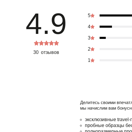
4.9
5
4
3
2
30 отзывов
1
Делитесь своими впечат
мы начислим вам бонусн
эксклюзивные travel-
пробные образцы бе
полноразмерные про