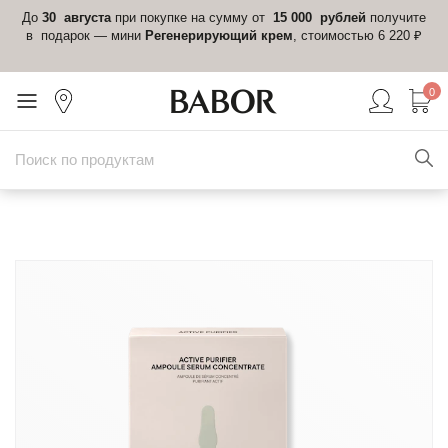
 в
До
30 августа
при покупке на сумму от
15 000 рублей
получите
el-
в подарок — мини
Регенерирующий крем
, стоимостью 6 220 ₽
0