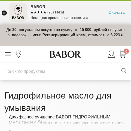
BABOR
Скачать
☆☆☆☆☆
★★★★★
(25) звезд
Немецкая премиальная косметика
 в
До
30 августа
при покупке на сумму от
15 000 рублей
получите
el-
в подарок — мини
Регенерирующий крем
, стоимостью 6 220 ₽
0
Гидрофильное масло для
умывания
Двухфазное очищение BABOR ГИДРОФИЛЬНЫМ
МАСЛОМ HY-ÖL® и соответствующим типу и состоянию
кожи Фитобустером до сих пор является уникальным на