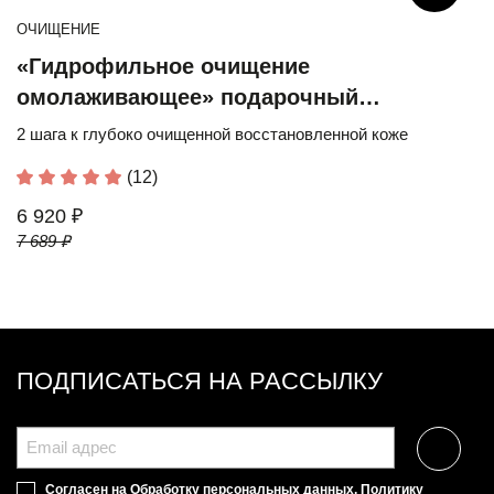
ОЧИЩЕНИЕ
«Гидрофильное очищение
омолаживающее» подарочный
юбилейный набор
2 шага к глубоко очищенной восстановленной коже
(12)
6 920 ₽
7 689 ₽
ПОДПИСАТЬСЯ НА РАССЫЛКУ
Согласен на
Обработку персональных данных
,
Политику