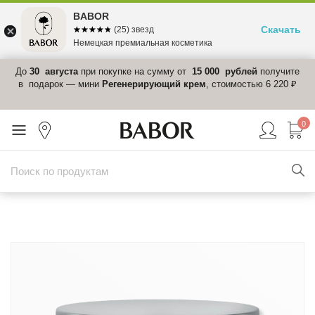
BABOR
Скачать
☆☆☆☆☆
★★★★★
(25) звезд
Немецкая премиальная косметика
 в
До
30 августа
при покупке на сумму от
15 000 рублей
получите
el-
в подарок — мини
Регенерирующий крем
, стоимостью 6 220 ₽
0