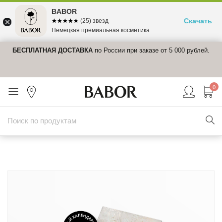
BABOR
Скачать
☆☆☆☆☆
★★★★★
(25) звезд
Немецкая премиальная косметика
те
БЕСПЛАТНАЯ ДОСТАВКА
по России при заказе от 5 000 рублей.
Д
₽
п
0