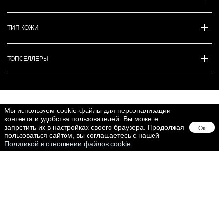
ТИП КОЖИ
ТОПСЕЛЛЕРЫ
ПРИНИМАЕМ К ОПЛАТЕ
Мы используем cookie-файлы для персонализации
контента и удобства пользователей. Вы можете
запретить их в настройках своего браузера. Продолжая
Ок
пользоваться сайтом, вы соглашаетесь с нашей
Политикой в отношении файлов cookie.
МЕДИА
Товар добавлен
BABOR WORLDWIDE
ПЕРЕЙТИ В КОРЗИНУ