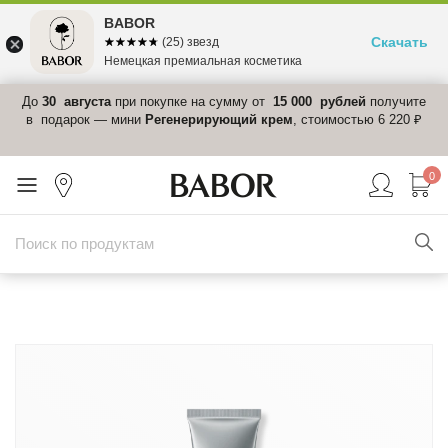
BABOR
Скачать
☆☆☆☆☆
★★★★★
(25) звезд
Немецкая премиальная косметика
 в
До
30 августа
при покупке на сумму от
15 000 рублей
получите
el-
в подарок — мини
Регенерирующий крем
, стоимостью 6 220 ₽
0