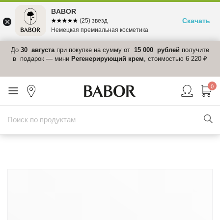
BABOR
Скачать
☆☆☆☆☆
★★★★★
(25) звезд
Немецкая премиальная косметика
 в
До
30 августа
при покупке на сумму от
15 000 рублей
получите
el-
в подарок — мини
Регенерирующий крем
, стоимостью 6 220 ₽
0