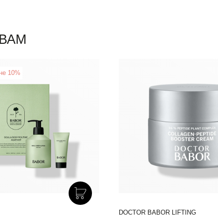
ВАМ
не 10%
New
DOCTOR BABOR CLARIFYING
DOCTOR BABOR LIFTING