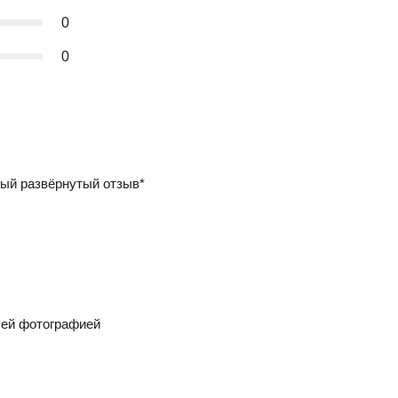
0
0
ый развёрнутый отзыв*
шей фотографией