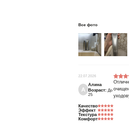
Все фото
22.07.2026
Отличн
Алина
А
очищен
Возраст:
До
25
уходов
Качество
Эффект
Текстура
Комфорт