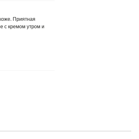
коже. Приятная
е с кремом утром и