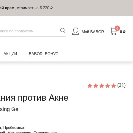
ий крем
, стоимостью 6 220 ₽
0
Мой BABOR
0 ₽
АКЦИИ
BABOR БОНУС
(31)
ния против Акне
sing Gel
, Проблемная
ий, Матирование, Сужение пор