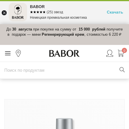
BABOR
Скачать
☆☆☆☆☆
★★★★★
(25) звезд
Немецкая премиальная косметика
 в
До
30 августа
при покупке на сумму от
15 000 рублей
получите
el-
в подарок — мини
Регенерирующий крем
, стоимостью 6 220 ₽
0